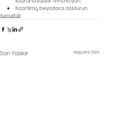
kızarana kadar fırına koyun.
Kızartılmış beyazlara doldurun.
Yumurtalı
Hepsini Gör
Son Yazılar