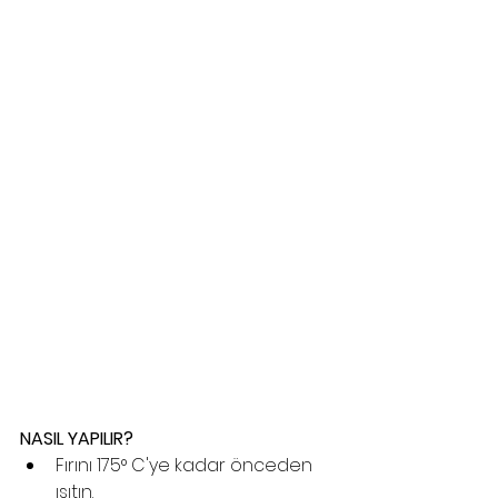
NASIL YAPILIR?
Fırını 175° C'ye kadar önceden 
ısıtın.