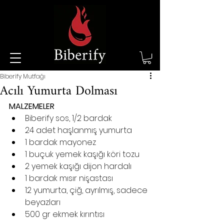
Biberify Mutfağı
Acılı Yumurta Dolması
MALZEMELER
Biberify sos, 1/2 bardak
24 adet haşlanmış yumurta
1 bardak mayonez
1 buçuk yemek kaşığı köri tozu
2 yemek kaşığı dijon hardalı
1 bardak mısır nişastası
12 yumurta, çiğ, ayrılmış, sadece 
beyazları
500 gr ekmek kırıntısı