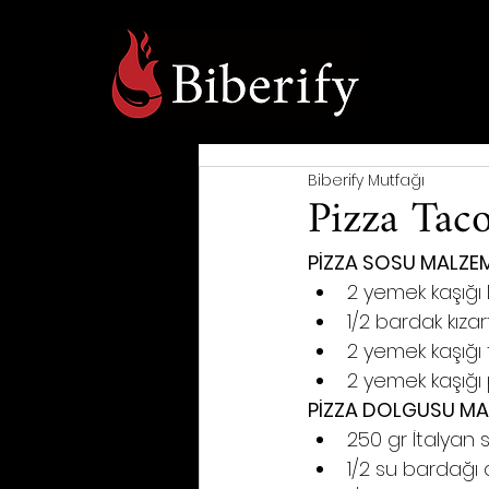
Biberify Mutfağı
Pizza Tac
PİZZA SOSU MALZEM
2 yemek kaşığı 
1/2 bardak kızar
2 yemek kaşığı
2 yemek kaşığı
PİZZA DOLGUSU MA
250 gr İtalyan s
1/2 su bardağı 