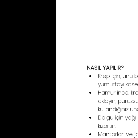
NASIL YAPILIR?
Krep için, unu b
yumurtayı kaseye
Hamur ince, kre
ekleyin, pürüzsü
kullandığınız u
Dolgu için yağı
kızartın.
Mantarları ve j