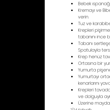
Bebek ıspanağı e
Kremayı ve Bibe
verin.
Tuz ve karabiber
Krepleri pişirm
tabanını ince b
Tabanı sertleşe
Spatulayla ters 
Krep henüz tava
Ortasına bir yu
Yumurta pişene
Yumurtayı ortad
kenarlarını yav
Krepleri tavada
ve dolguyla aynı
Üzerine maydan
7/24 Kahvaltı