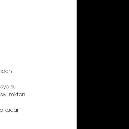
ından 
veya su 
ıvı miktarı 
na kadar 