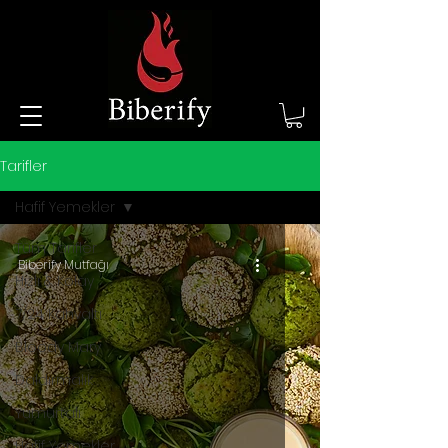
Tarifler
Hafif Yemekler
Tüm Tarifler
Biberify Mutfağı
Hızlı & Kolay
7/24 Kahvaltı
Bloody Mary
Daldırmalık
Yumurtalı
Hafif Yemekler