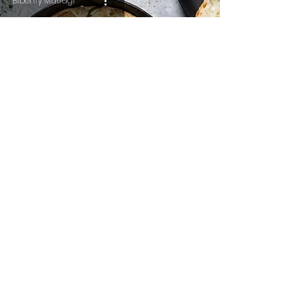
Biberify Mutfağı
Kabak Graten
Biberify Mutfağı