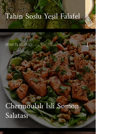
Izgara Zamanı
Tahin Soslu Yeşil Falafel
Biberify Mutfağı
Chermoulalı İsli Somon
Salatası